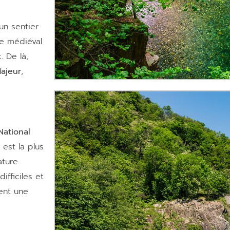
un sentier
ge médiéval
 De là,
ajeur
,
National
est la plus
ature
ifficiles et
ent une