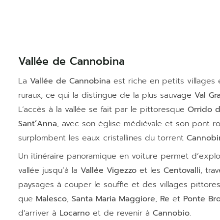
Vallée de Cannobina
La
Vallée de Cannobina
est riche en petits villages
ruraux, ce qui la distingue de la plus sauvage
Val Gr
L’accès à la vallée se fait par le pittoresque
Orrido d
Sant’Anna
, avec son église médiévale et son pont r
surplombent les eaux cristallines du torrent
Cannobi
Un itinéraire panoramique en voiture permet d’explo
vallée jusqu’à la
Vallée Vigezzo
et les
Centovalli
, tra
paysages à couper le souffle et des villages pittore
que
Malesco
,
Santa Maria Maggiore
,
Re
et
Ponte Bro
d’arriver à
Locarno
et de revenir à
Cannobio
.