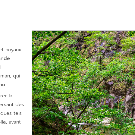
 et noyaux
ande
.
i
oman, qui
no
.
rer la
versant des
sques tels
lla
, avant