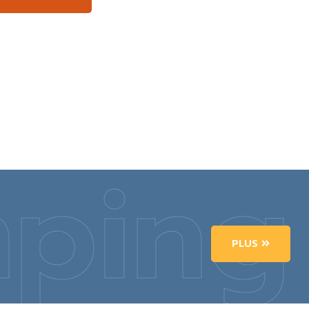
ping
PLUS