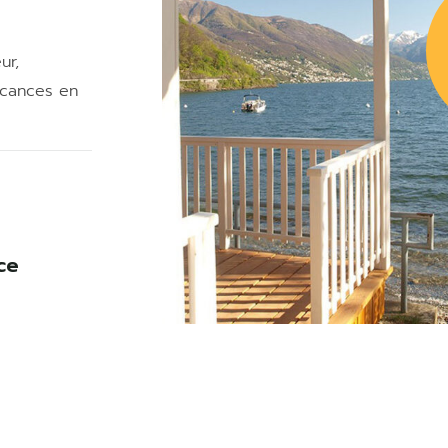
ur,
cances en
ce