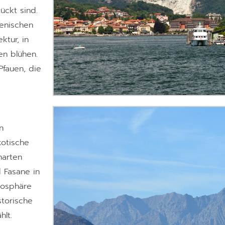
ckt sind.
ienischen
ktur, in
en blühen.
Pfauen, die
n
xotische
narten
 Fasane in
mosphäre
storische
hlt.