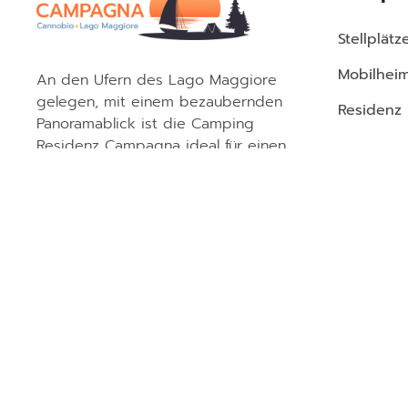
Stellplätz
Mobilhei
An den Ufern des Lago Maggiore
gelegen, mit einem bezaubernden
Residenz
Panoramablick ist die Camping
Residenz Campagna ideal für einen
naturverbundenen Urlaub.
© Concord S.r.l. | Corso Liberazione, 18 – 28041 Arona (NO) 
Codide CIR: Campeggio 103017-CAM-00001 – Residence 103017-AL
Codice CIN: Campeggio IT103017B1DOSPPZDN – Residence: IT10301