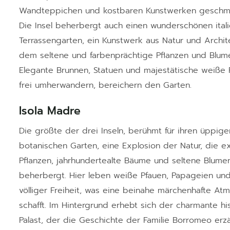
Wandteppichen und kostbaren Kunstwerken geschmü
Die Insel beherbergt auch einen wunderschönen ital
Terrassengarten, ein Kunstwerk aus Natur und Archite
dem seltene und farbenprächtige Pflanzen und Blum
Elegante Brunnen, Statuen und majestätische weiße 
frei umherwandern, bereichern den Garten.
Isola Madre
Die größte der drei Inseln, berühmt für ihren üppige
botanischen Garten, eine Explosion der Natur, die e
Pflanzen, jahrhundertealte Bäume und seltene Blume
beherbergt. Hier leben weiße Pfauen, Papageien und
völliger Freiheit, was eine beinahe märchenhafte At
schafft. Im Hintergrund erhebt sich der charmante hi
Palast, der die Geschichte der Familie Borromeo erzä