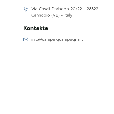
Via Casali Darbedo 20/22 - 28822
Cannobio (VB) - Italy
Kontakte
info@campingcampagna.it
+39 0323 70100
Privacy Policy
2025 | Lake Web