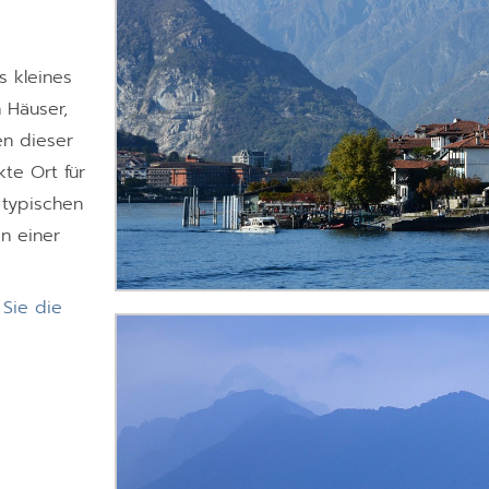
s kleines
 Häuser,
n dieser
kte Ort für
 typischen
n einer
Sie die