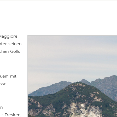
 Maggiore
nter seinen
chen Golfs
quem mit
sse:
en
t Fresken,