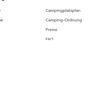
e
Campingplatzplan
me
Camping-Ordnung
Preise
FAQ
| P.IVA 01695450039 | REA NO 192115 | PEC concord@lwcert.it
R-00005
7A1P65YOPW2